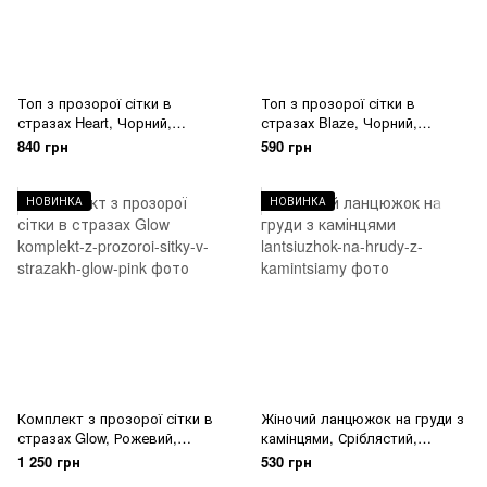
Топ з прозорої сітки в
Топ з прозорої сітки в
стразах Heart, Чорний,
стразах Blaze, Чорний,
ONESIZE
ONESIZE
840 грн
590 грн
НОВИНКА
НОВИНКА
Комплект з прозорої сітки в
Жіночий ланцюжок на груди з
стразах Glow, Рожевий,
камінцями, Сріблястий,
ONESIZE
ONESIZE
1 250 грн
530 грн