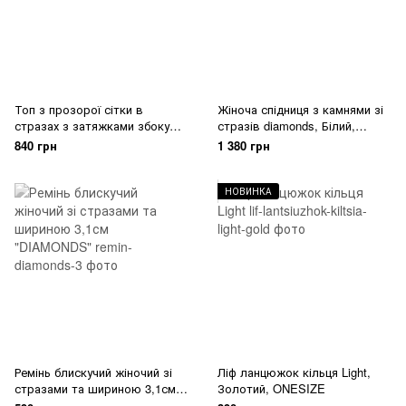
Топ з прозорої сітки в
Жіноча спідниця з камнями зі
стразах з затяжками збоку
стразів diamonds, Білий,
diamonds, Чорний, ONESIZE
ONESIZE
840 грн
1 380 грн
НОВИНКА
Ремінь блискучий жіночий зі
Ліф ланцюжок кільця Light,
стразами та шириною 3,1см
Золотий, ONESIZE
"DIAMONDS", Білий, ONESIZE