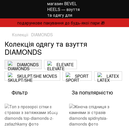
подарункове пакування до будь-якої пари 🎁
Колекції
DIAMONDS
Колекція одягу та взуття
DIAMONDS
DIAMONDS
ELEVATE
SKULPT/SHE MOVES
SPORT
LATEX
Фільтр
За популярністю