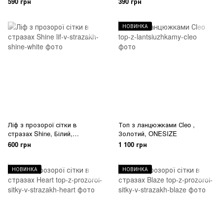
590 грн
390 грн
НОВИНКА
Ліф з прозорої сітки в
Топ з ланцюжками Сleo ,
стразах Shine, Білий,
Золотий, ONESIZE
ONESIZE
600 грн
1 100 грн
НОВИНКА
НОВИНКА