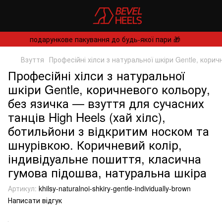
подарункове пакування до будь-якої пари 🎁
Взуття
Професійні хілси з натуральної шкіри Gentle, кори
Професійні хілси з натуральної
шкіри Gentle, коричневого кольору,
без язичка — взуття для сучасних
танців High Heels (хай хілс),
ботильйони з відкритим носком та
шнурівкою. Коричневий колір,
індивідуальне пошиття, класична
гумова підошва, натуральна шкіра
Артикул:
khilsy-naturalnoi-shkiry-gentle-individually-brown
Написати відгук