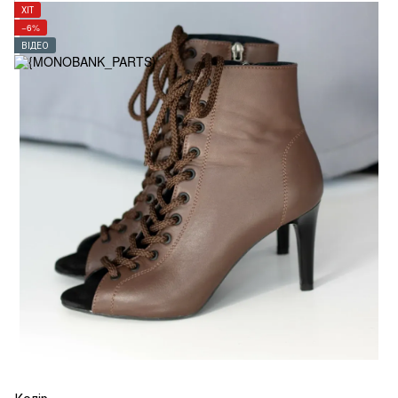
ХІТ
−6%
ВІДЕО
Колір