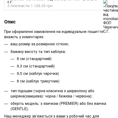
С.Г.
3 платежі по 1 126.33 грн
Опис
При оформленні замовлення на індивідуальне пошиття
вкажіть у коментарях:
ваш розмір за розмірною сіткою;
бажану висоту та тип каблука:
8 см (стандартний)
9,3 см (стандартний)
9,5 см (каблук чарочка)
8 см (каблук трикутник)
тип підошви (чорна класична з шкірволону або
шкіряна(замшева): чорна / бежева / червона);
оберіть модель: з язичком (PREMIER) або без язичка
(GENTLE).
Наш менеджер зв’яжеться з вами у робочий час для