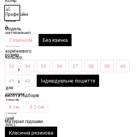
Модель
З язичком
Без язичка
розмір
33
34
35
36
37
38
39
40
41
42
Індивідуальне пошиття
висота підборів
8 см
9,3 см
Матеріал підошви
Класична резинова