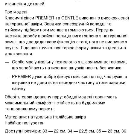
уточнення деталей.
Про моделі
Класичні хілси PREMIER та GENTLE виконані з високоякісної
натуральної шкіри. Завдяки суперзручній колодці та
стійкому підбору ноги менше втомлюються. Передня
частина виробу в районі пальців виготовлена з натуральної
замші, що дає додаткову фіксацію стопі, нога не вислизає з
взуття. Підошва гнучка, повторює форму ніжки та ідеальна
для ковзання.
Gentle має унікальну технологію з шкіряними вставками,
що запобігають натиранню шнурків навіть без язичка.
PREMIER дуже добре фіксує гомілкостоп під час рухів, а
шнурівка не давить на передню частину стопи завдяки
язичку.
Оберіть свою ідеальну пару: обидві моделі гарантують
максимальний комфорт і стійкість на будь-якому
танцювальному паркеті.
Матеріали: натуральна італійська шкіра
Набійка: поліуретан
Доступні розміри: 33 — 22 см, 34 — 22,5 см, 35 — 23 см, 36