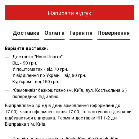
Написати відгук
Доставка
Оплата
Гарантія
Повернення
К
Варіанти доставки:
Доставка "Нова Пошта"
Від - 90 грн.
У поштоматах - від 70 грн.
У відділення по Україні - від 90 грн.
Кур’єром - від 150 грн.
"Самовивіз" безкоштовно (м. Київ, вул. Костьольна 5 )
попередньо під запис
Відправляємо ср-нд в день замовлення (оформлені до
17:00) якщо оформлені після 17:00, то наступного дня коли
відбувається відправка. Терміни доставки НП 1-2 дні.
Відправка з м. Київ.
Онлайн-оплата карткою, Apple Pay або Google Pay