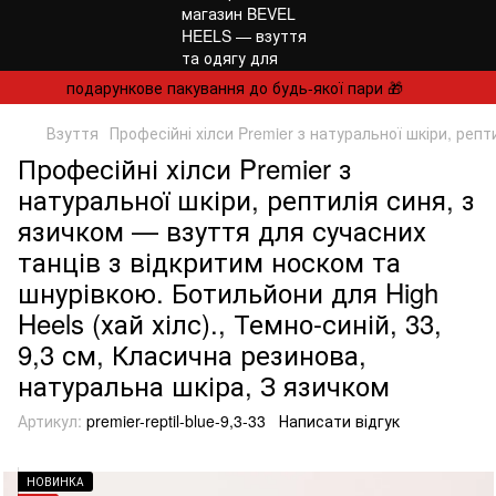
подарункове пакування до будь-якої пари 🎁
Взуття
Професійні хілси Premier з натуральної шкіри, реп
Професійні хілси Premier з
натуральної шкіри, рептилія синя, з
язичком — взуття для сучасних
танців з відкритим носком та
шнурівкою. Ботильйони для High
Heels (хай хілс)., Темно-синій, 33,
9,3 см, Класична резинова,
натуральна шкіра, З язичком
Артикул:
premier-reptil-blue-9,3-33
Написати відгук
НОВИНКА