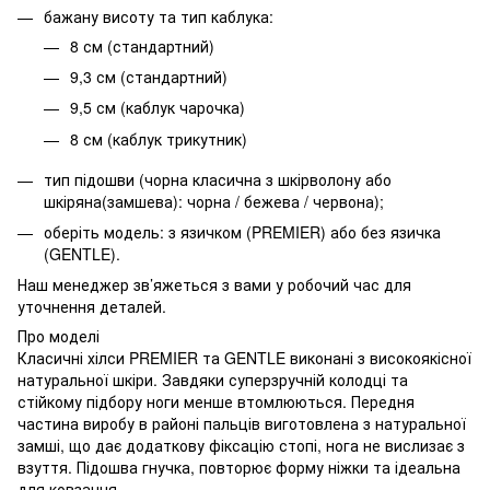
бажану висоту та тип каблука:
8 см (стандартний)
9,3 см (стандартний)
9,5 см (каблук чарочка)
8 см (каблук трикутник)
тип підошви (чорна класична з шкірволону або
шкіряна(замшева): чорна / бежева / червона);
оберіть модель: з язичком (PREMIER) або без язичка
(GENTLE).
Наш менеджер зв’яжеться з вами у робочий час для
уточнення деталей.
Про моделі
Класичні хілси PREMIER та GENTLE виконані з високоякісної
натуральної шкіри. Завдяки суперзручній колодці та
стійкому підбору ноги менше втомлюються. Передня
частина виробу в районі пальців виготовлена з натуральної
замші, що дає додаткову фіксацію стопі, нога не вислизає з
взуття. Підошва гнучка, повторює форму ніжки та ідеальна
для ковзання.