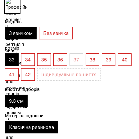
Модель
З язичком
Без язичка
розмір
33
34
35
36
37
38
39
40
41
42
Індивідуальне пошиття
висота підборів
9,3 см
Матеріал підошви
Класична резинова