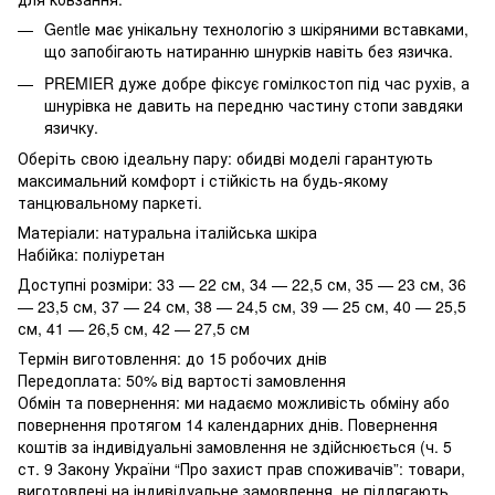
Gentle має унікальну технологію з шкіряними вставками,
що запобігають натиранню шнурків навіть без язичка.
PREMIER дуже добре фіксує гомілкостоп під час рухів, а
шнурівка не давить на передню частину стопи завдяки
язичку.
Оберіть свою ідеальну пару: обидві моделі гарантують
максимальний комфорт і стійкість на будь-якому
танцювальному паркеті.
Матеріали: натуральна італійська шкіра
Набійка: поліуретан
Доступні розміри: 33 — 22 см, 34 — 22,5 см, 35 — 23 см, 36
— 23,5 см, 37 — 24 см, 38 — 24,5 см, 39 — 25 см, 40 — 25,5
см, 41 — 26,5 см, 42 — 27,5 см
Термін виготовлення: до 15 робочих днів
Передоплата: 50% від вартості замовлення
Обмін та повернення: ми надаємо можливість обміну або
повернення протягом 14 календарних днів. Повернення
коштів за індивідуальні замовлення не здійснюється (ч. 5
ст. 9 Закону України “Про захист прав споживачів”: товари,
виготовлені на індивідуальне замовлення, не підлягають