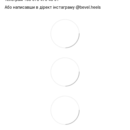
Або написавши в дірект інстаграму @bevel.heels