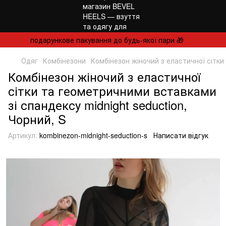
подарункове пакування до будь-якої пари 🎁
Одяг
Комбінезони
Комбінезон жіночий з еластичної сітки
Комбінезон жіночий з еластичної
сітки та геометричними вставками
зі спандексу midnight seduction,
Чорний, S
Артикул:
kombinezon-midnight-seduction-s
Написати відгук