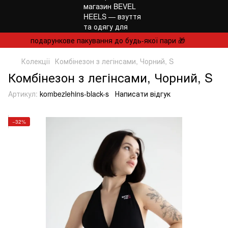
подарункове пакування до будь-якої пари 🎁
Колекції
Комбінезон з легінсами, Чорний, S
Комбінезон з легінсами, Чорний, S
Артикул:
kombezlehins-black-s
Написати відгук
−32%