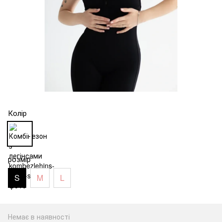
Колір
розмір
S
M
L
Немає в наявності