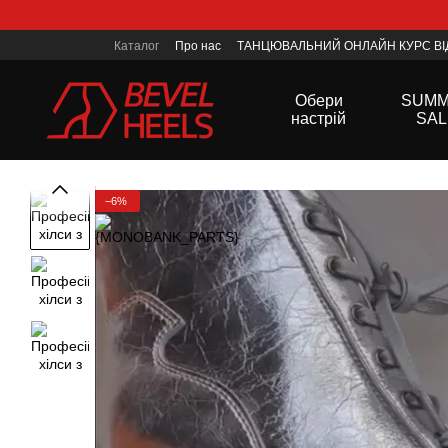
Перейти до основного контенту
Каталог
Про нас
ТАНЦЮВАЛЬНИЙ ОНЛАЙН КУРС ВІД
Контактна інформація
Політика конфеденційності
Обери
SUM
настрій
SAL
−6%