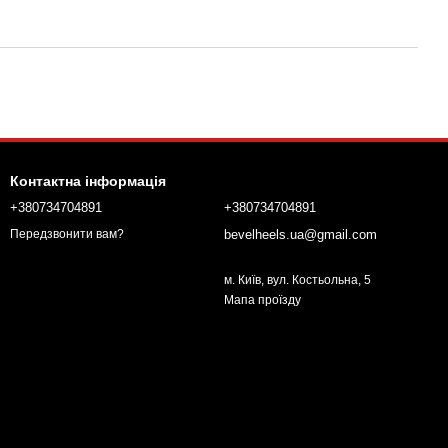
Контактна інформація
+380734704891
+380734704891
bevelheels.ua@gmail.com
Передзвонити вам?
м. Київ, вул. Костьольна, 5
Мапа проїзду