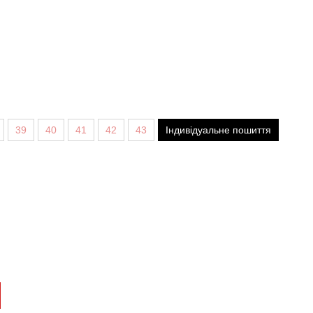
39
40
41
42
43
Індивідуальне пошиття