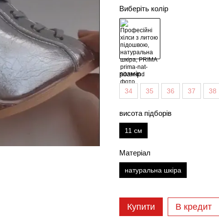
Виберіть колір
розмір
34
35
36
37
38
висота підборів
11 см
Матеріал
натуральна шкіра
Купити
В кредит