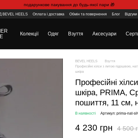
подарункове пакування до будь-якої пари 🎁
 BEVEL HEELS
Оплата і доставка
Обмін та повернення
Блог
Відгуки
Договір публічної оферти
Де нас знайти
MER
Колекції
Одяг
Взуття
Аксесуари
Серт
E
BEVEL HEELS
Взуття
Професійні хілси з литою підошвою, нат
шкіра
Професійні хілс
шкіра, PRIMA, Ср
пошиття, 11 см, 
В наявності
Артикул: prima-nat-sil
4 230 грн
4 500 