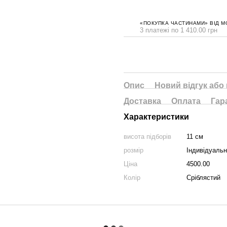
«ПОКУПКА ЧАСТИНАМИ» ВІД M
3 платежі по 1 410.00 грн
Опис
Новий відгук або
Доставка
Оплата
Гар
Характеристики
висота підборів
11 см
розмір
Індивідуаль
Ціна
4500.00
Колір
Сріблястий