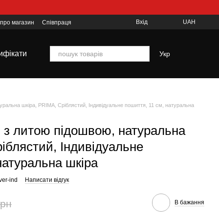
Вхід
UAH
 про магазин
Співпраця
ифікати
Укр
уральна шкіра, PRIMA, Сріблястий, Індивідуальне пошиття, 11 см, натуральна
и з литою підошвою, натуральна
іблястий, Індивідуальне
натуральна шкіра
ver-ind
Написати відгук
грн
В бажання