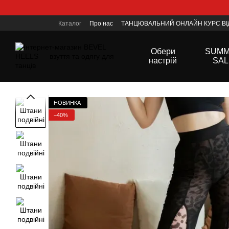
Перейти до основного контенту
Каталог
Про нас
ТАНЦЮВАЛЬНИЙ ОНЛАЙН КУРС ВІД
Контактна інформація
Політика конфеденційності
Обери
SUM
настрій
SAL
НОВИНКА
−40%