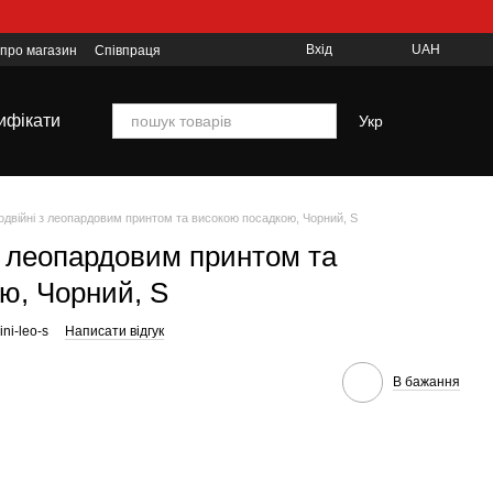
Вхід
UAH
 про магазин
Співпраця
ифікати
Укр
одвійні з леопардовим принтом та високою посадкою, Чорний, S
з леопардовим принтом та
ю, Чорний, S
ni-leo-s
Написати відгук
В бажання