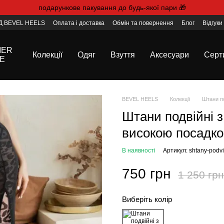
подарункове пакування до будь-якої пари 🎁
 BEVEL HEELS
Оплата і доставка
Обмін та повернення
Блог
Відгуки
Договір публічної оферти
Де нас знайти
MER
Колекції
Одяг
Взуття
Аксесуари
Серт
E
BEVEL HEELS
Колекції
Штани п
Штани подвійні 
високою посадко
В наявності
Артикул: shtany-podvii
750 грн
1 250 грн
Виберіть колір