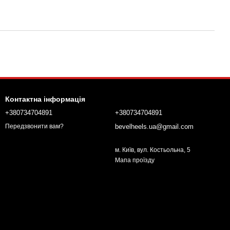
Контактна інформація
+380734704891
+380734704891
bevelheels.ua@gmail.com
Передзвонити вам?
м. Київ, вул. Костьольна, 5
Мапа проїзду