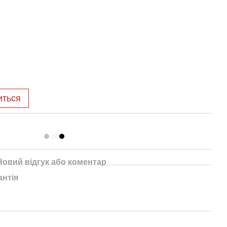
иться
Новий відгук або коментар
антія