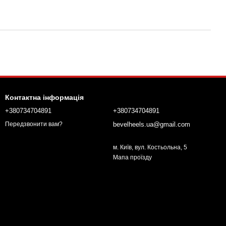
Контактна інформація
+380734704891
+380734704891
bevelheels.ua@gmail.com
Передзвонити вам?
м. Київ, вул. Костьольна, 5
Мапа проїзду