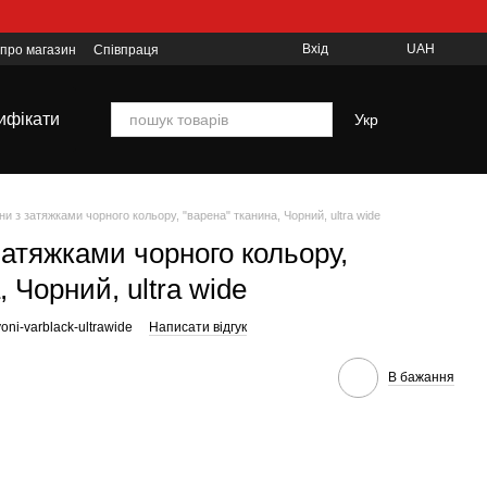
Вхід
UAH
 про магазин
Співпраця
ифікати
Укр
и з затяжками чорного кольору, "варена" тканина, Чорний, ultra wide
затяжками чорного кольору,
 Чорний, ultra wide
oni-varblack-ultrawide
Написати відгук
В бажання