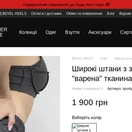
подарункове пакування до будь-якої пари 🎁
 BEVEL HEELS
Оплата і доставка
Обмін та повернення
Блог
Відгуки
Договір публічної оферти
Де нас знайти
MER
Колекції
Одяг
Взуття
Аксесуари
Серт
E
BEVEL HEELS
Одяг
Широкі штан
Широкі штани з 
"варена" тканина,
Немає в наявності
Артикул: sporty
1 900 грн
Виберіть колір