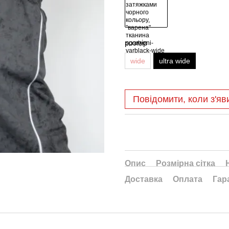
розмір
wide
ultra wide
Повідомити, коли з'яв
Опис
Розмірна сітка
Доставка
Оплата
Гар