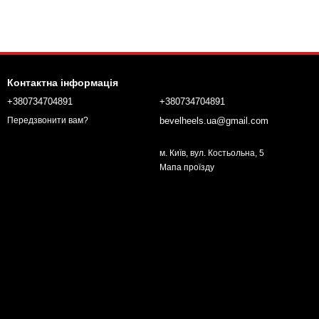
Контактна інформація
+380734704891
+380734704891
bevelheels.ua@gmail.com
Передзвонити вам?
м. Київ, вул. Костьольна, 5
Мапа проїзду