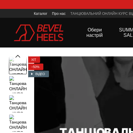
Перейти до основного контенту
Каталог
Про нас
ТАНЦЮВАЛЬНИЙ ОНЛАЙН КУРС ВІД
Контактна інформація
Політика конфеденційності
Обери
SUM
настрій
SAL
ХІТ
−50%
ВІДЕО