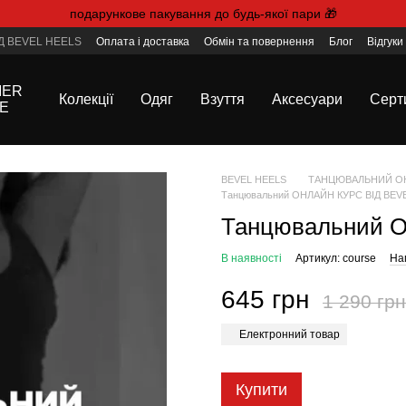
подарункове пакування до будь-якої пари 🎁
 BEVEL HEELS
Оплата і доставка
Обмін та повернення
Блог
Відгуки
Договір публічної оферти
Де нас знайти
MER
Колекції
Одяг
Взуття
Аксесуари
Серт
E
BEVEL HEELS
ТАНЦЮВАЛЬНИЙ ОНЛ
Танцювальний ОНЛАЙН КУРС ВІД BEV
Танцювальний 
В наявності
Артикул: course
Нап
645 грн
1 290 грн
Електронний товар
Купити