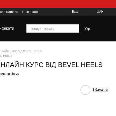
Вхід
UAH
 про магазин
Співпраця
ифікати
Укр
АЙН КУРС ВІД BEVEL HEELS
EL HEELS
ОНЛАЙН КУРС ВІД BEVEL HEELS
исати відгук
В бажання