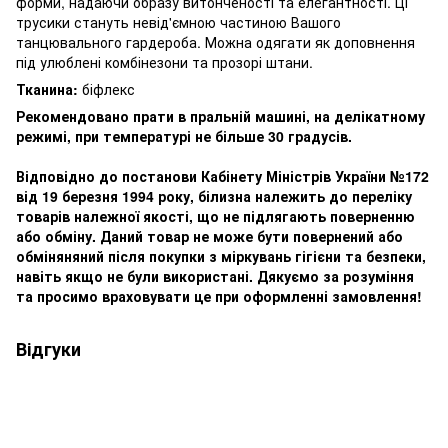
форми, надаючи образу витонченості та елегантності. Ці
трусики стануть невід'ємною частиною Вашого
танцювального гардероба. Можна одягати як доповнення
під улюблені комбінезони та прозорі штани.
Тканина:
біфлекс
Рекомендовано прати в пральній машині, на делікатному
режимі, при температурі не більше 30 градусів.
Відповідно до постанови Кабінету Міністрів України №172
від 19 березня 1994 року, білизна належить до переліку
товарів належної якості, що не підлягають поверненню
або обміну. Даний товар не може бути повернений або
обміняняний після покупки з міркувань гігієни та безпеки,
навіть якщо не були використані. Дякуємо за розуміння
та просимо враховувати це при оформленні замовлення!
Відгуки