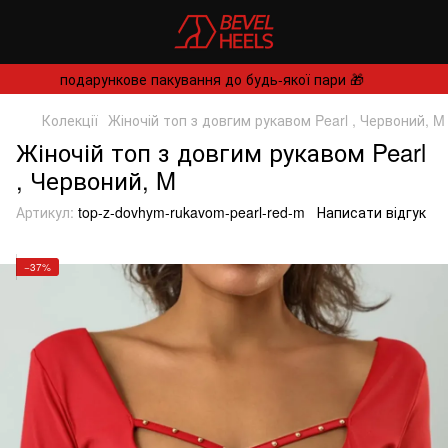
подарункове пакування до будь-якої пари 🎁
Колекції
Жіночій топ з довгим рукавом Pearl , Червоний, M
Жіночій топ з довгим рукавом Pearl
, Червоний, M
Артикул:
top-z-dovhym-rukavom-pearl-red-m
Написати відгук
−37%