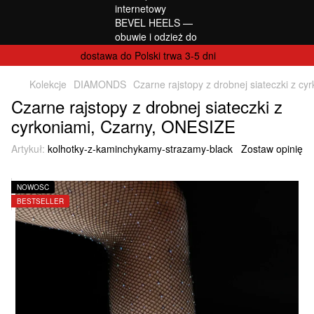
dostawa do Polski trwa 3-5 dni
Kolekcje
DIAMONDS
Czarne rajstopy z drobnej siateczki z c
Czarne rajstopy z drobnej siateczki z
cyrkoniami, Czarny, ONESIZE
Artykuł:
kolhotky-z-kaminchykamy-strazamy-black
Zostaw opinię
NOWOŚĆ
BESTSELLER