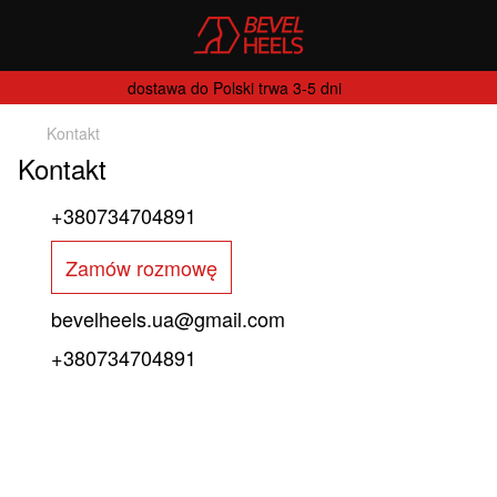
dostawa do Polski trwa 3-5 dni
Kontakt
Kontakt
+380734704891
Zamów rozmowę
bevelheels.ua@gmail.com
+380734704891