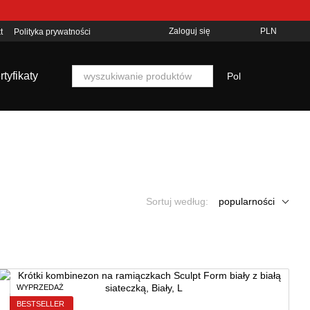
Zaloguj się
PLN
t
Polityka prywatności
rtyfikaty
Pol
Sortuj według:
popularności
WYPRZEDAŻ
BESTSELLER