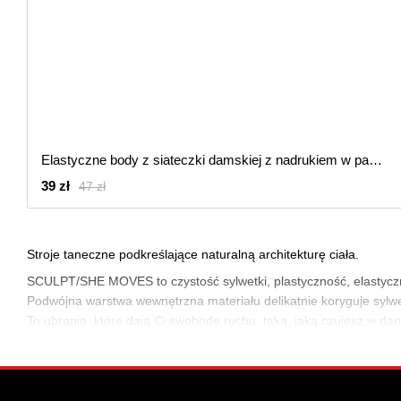
Elastyczne body z siateczki damskiej z nadrukiem w panterkę Panterka, Brązowy, S
39 zł
47 zł
Stroje taneczne podkreślające naturalną architekturę ciała.
SCULPT/SHE MOVES to czystość sylwetki, plastyczność, elastycz
Podwójna warstwa wewnętrzna materiału delikatnie koryguje sylwe
To ubrania, które dają Ci swobodę ruchu, taką, jaką czujesz w dane