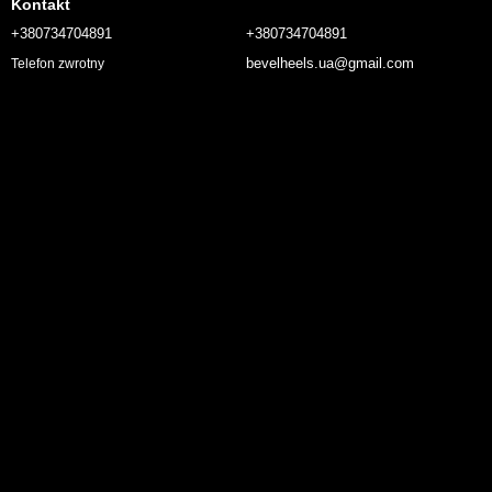
Kontakt
+380734704891
+380734704891
bevelheels.ua@gmail.com
Telefon zwrotny