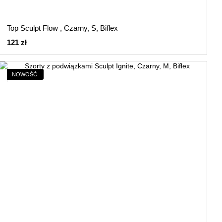
Top Sculpt Flow , Czarny, S, Biflex
121 zł
NOWOŚĆ