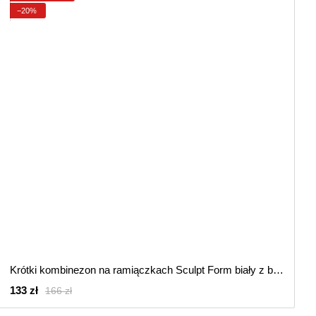
−20%
Krótki kombinezon na ramiączkach Sculpt Form biały z białą siateczką, Biały, L
133 zł
166 zł