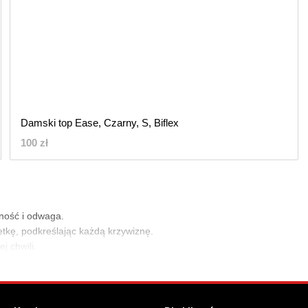
Damski top Ease, Czarny, S, Biflex
100 zł
ność i odwaga.
tkę, podkreślając każdą krzywiznę.
j chwili.