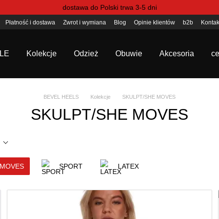
dostawa do Polski trwa 3-5 dni
Płatność i dostawa
Zwrot i wymiana
Blog
Opinie klientów
b2b
Kontak
LE
Kolekcje
Odzież
Obuwie
Akcesoria
ce
BEVEL HEELS
Kolekcje
SKULPT/SHE MOVES
SKULPT/SHE MOVES
 MOVES
SPORT
LATEX