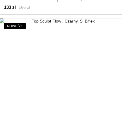
133 zł
166 zł
NOWOŚĆ