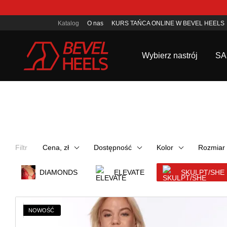
Przejdź do głównej treści
Katalog
O nas
KURS TAŃCA ONLINE W BEVEL HEELS
Umowa o ofercie publicznej
Wybierz nastrój
SA
Filtr
Cena, zł
Dostępność
Kolor
Rozmiar
DIAMONDS
ELEVATE
SKULPT/SHE
NOWOŚĆ