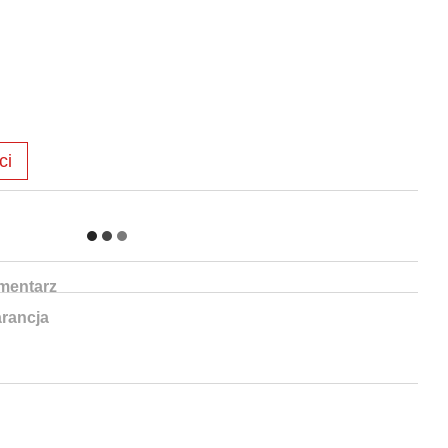
ci
mentarz
rancja