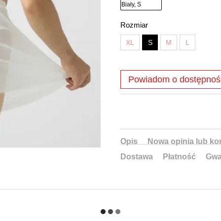
Rozmiar
XL
S
M
L
Powiadom o dostępnoś
Opis
Nowa opinia lub ko
Dostawa
Płatność
Gwa