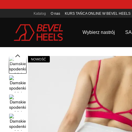
Przejdź do głównej treści
Katalog
O nas
KURS TAŃCA ONLINE W BEVEL HEELS
Umowa o ofercie publicznej
Wybierz nastrój
SA
NOWOŚĆ