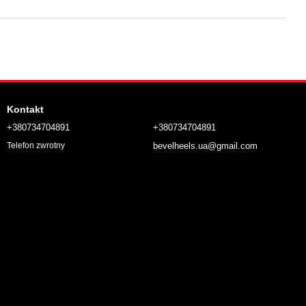
Kontakt
+380734704891
+380734704891
bevelheels.ua@gmail.com
Telefon zwrotny