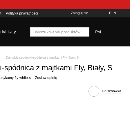
Zaloguj się
PLN
t
Polityka prywatności
rtyfikaty
Pol
Damskie spodenki-spódnica z majtkami Fly, Biały, S
spódnica z majtkami Fly, Biały, S
trusykamy-fly-white-s
Zostaw opinię
Do schowka