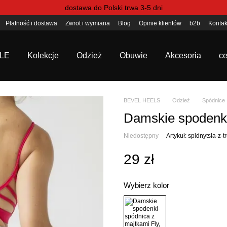
dostawa do Polski trwa 3-5 dni
Płatność i dostawa
Zwrot i wymiana
Blog
Opinie klientów
b2b
Kontak
LE
Kolekcje
Odzież
Obuwie
Akcesoria
ce
BEVEL HEELS
Odzież
Spódnice
Damskie spodenki-
Niedostępny
Artykuł: spidnytsia-z-
29 zł
Wybierz kolor